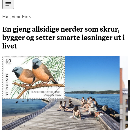
Hei, vi er Fink
En gjeng allsidige nerder som skrur,
bygger og setter smarte løsninger ut i
livet
Ikke for å bruse med fjæra, men her er
noen av jobbene vi har gjort