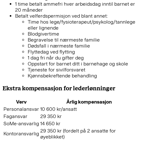
1 time betalt ammefri hver arbeidsdag inntil barnet er
20 måneder
Betalt velferdspermisjon ved blant annet:
Time hos lege/fysioterapeut/psykolog/tannlege
eller lignende
Blodgivertime
Begravelse til nærmeste familie
Dødsfall i nærmeste familie
Flyttedag ved flytting
1 dag fri når du gifter deg
Oppstart for barnet ditt i barnehage og skole
Tjeneste for sivilforsvaret
Kjønnsbekreftende behandling
Ekstra kompensasjon for lederlønninger
Verv
Årlig kompensasjon
Personalansvar
10 600 kr/ansatt
Fagansvar
29 350 kr
SoMe-ansvarlig
14 650 kr
29 350 kr (fordelt på 2 ansatte for
Kontoransvarlig
øyeblikket)