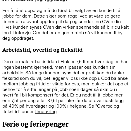
For å få et oppdrag må du først bli valgt av en kunde til å
jobbe for dem. Dette skjer som regel ved at våre selgere
finner et relevant oppdrag til deg og sender inn CVen din.
Hvis kunden synes CVen din virker spennende så blir du kalt
inn til intervju. Om det er en god match så vil kunden tilby
deg oppdraget.
Arbeidstid, overtid og fleksitid
Den normale arbeidstiden i Fink er 7,5 timer hver dag. Vi har
ingen bestemt kjernetid, men tilpasser oss kunden sin
arbeidstid. Så lenge kunden syns det er greit kan du bruke
fleksitid som du vil, det legger vi oss ikke opp i. God balanse
mellom jobb og fritid er viktig for oss, men dukker det opp et
behov for å sitte lenger på jobb noen dager så skal du i
hvert fall bli kompensert for det. Er du nødt til å jobbe mer
enn 7,5t per dag eller 37,5t per uke får du et overtidstillegg
på 40% på hverdager og 100% i helgene. Se "Overtid og
fleksitid" under
timeføring
Ferie og feriepenger