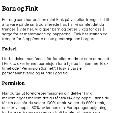
Barn og Fink
For deg som har en liten mini-Fink på vei eller trenger tid til
å ta vare på de små du allerede har, har vi samlet det du
trenger å vite her. Vi digger barn og det er viktig for oss å
sørge for at mammaene og pappaene i Fink har støtten de
trenger for å oppfostre neste generasjonen borgere.
Fødsel
I forbindelse med fødsel får far eller medmor som er ansatt
i Fink to uker lønnet permisjon for å hjelpe til hjemme. Bruk
timekode "Permisjon (lønnet)". Husk å varsle
personalansvarlig og kunde i god tid.
Permisjon
Når du tar ut foreldrepermisjonen din dekker Fink
mellomlegget mellom det du får fra NAV og opp til lønna du
får fra oss når du velger 100% uttak. Velger du 80% uttak,
dekker vi opp til 80% av lønnen din. Feriepengeopptjening
for hele perioden dekkes også. Vi betaler ut lønnen som