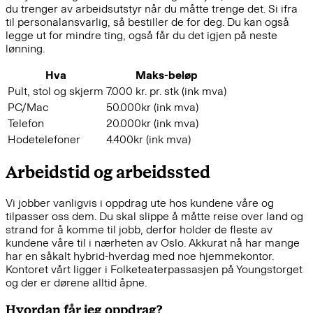
du trenger av arbeidsutstyr når du måtte trenge det. Si ifra
til personalansvarlig, så bestiller de for deg. Du kan også
legge ut for mindre ting, også får du det igjen på neste
lønning.
Hva
Maks-beløp
Pult, stol og skjerm
7.000 kr. pr. stk (ink mva)
PC/Mac
50.000kr (ink mva)
Telefon
20.000kr (ink mva)
Hodetelefoner
4.400kr (ink mva)
Arbeidstid og arbeidssted
Vi jobber vanligvis i oppdrag ute hos kundene våre og
tilpasser oss dem. Du skal slippe å måtte reise over land og
strand for å komme til jobb, derfor holder de fleste av
kundene våre til i nærheten av Oslo. Akkurat nå har mange
har en såkalt hybrid-hverdag med noe hjemmekontor.
Kontoret vårt ligger i Folketeaterpassasjen på Youngstorget
og der er dørene alltid åpne.
Hvordan får jeg oppdrag?