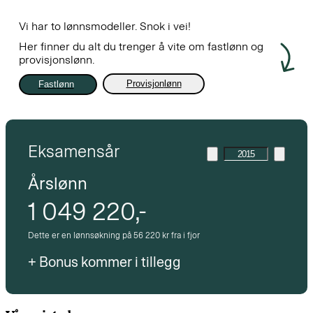
Vi har to lønnsmodeller. Snok i vei!
Her finner du alt du trenger å vite om fastlønn og
provisjonslønn.
Provisjon
lønn
Fast
lønn
Eksamensår
Årslønn
1 049 220
,-
Dette er en lønnsøkning på 56 220 kr fra i fjor
+ Bonus kommer i tillegg