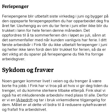
Feriepenger
Feriepengene blir utbetalt siste virkedag i juni og bygger på
den oppsparte feriepengepotten du har opparbeidet deg fra
året før. Uavhengig av om du tar ferie i juni eller ikke blir du
trukket i lønn for hele ferien denne måneden. Det
oppfordres til å ta sommerferien din i løpet av juli, sånn at
det sammenfaller med når kunden vanligvis har ferie. I ditt
første arbeidsår i Fink får du ikke utbetalt feriepenger i juni
og heller ikke lønn fordi den blir trukket for ferien, så da er
det viktig at du sparer på feriepengene du fikk fra forrige
arbeidsgiver.
Sykdom og fravær
Noen ganger kommer livet i veien og du trenger å være
borte fra jobb. I Fink har vi troa på at hvis vi gir deg tiden du
trenger, vil du komme sterkere tilbake etterpå. Fink skal vi
også ha et inkluderende arbeidsliv med plass til alle. Derfor
er vi en
IA-bedrift
og tar i bruk virkemidlene tilgjengelig for
dem. Målet er at dette vil bidra til å redusere sykefraværet
og frafall fra arbeidslivet.