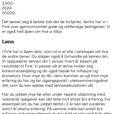
3.500,-
2024
30.000,-
Det lønner seg å betale folk det de fortjener, derfor har vi i
Fink over gjennomsnittet gode og rettferdige betingelser. Vi
er også helt åpen om hva vi tilbyr.
Lønn
I Fink har vi åpen lønn, som vil si at alle i selskapet vet hva
de andre tjener. Du slipper også å forhandle på lønnen din.
Vi oppjusterer lønnen din 1. januar hvert år basert på
resultatet til Fink. Vi passer på at lønna holder seg
konkurransedyktig og tar også høyde for inflasjon og
kronekurs. Hvor mye du får i lønn kommer an på hvor mye
erfaring du har og tar utgangspunkt i uteksamineringsåret
ditt, som du kan sjekke med lønnskalkulatoren vår.
Har du jobbet mye før eller under høyere utdanning med
relevante oppgaver kan det telle mot antall års erfaring. For
eksempel om du har jobbet deltid i 2 år kan det vurderes
som 1 år ekstra erfaring. På samme måte kan antall års
erfaring reduseres dersom du har hatt et selvvalgt friår eller