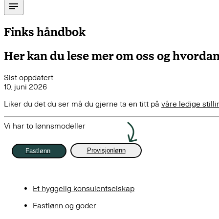
Finks håndbok
Her kan du lese mer om oss og hvordan vi
Sist oppdatert
10. juni 2026
Liker du det du ser må du gjerne ta en titt på
våre ledige still
Vi har to lønnsmodeller
Provisjon
lønn
Fast
lønn
Et hyggelig konsulentselskap
Fastlønn og goder