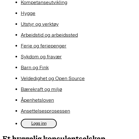
Kompetanseutvikling
Hygge
Utstyr og verktøy
Arbeidstid og arbeidssted
Ferie og feriepenger
Sykdom og fravær
Barn og Fink
Veldedighet og Open Source
Bærekraft og miljø
Åpenhetsloven
Ansettelsesprosessen
Logg inn
Et hyggelig konsulentselskap